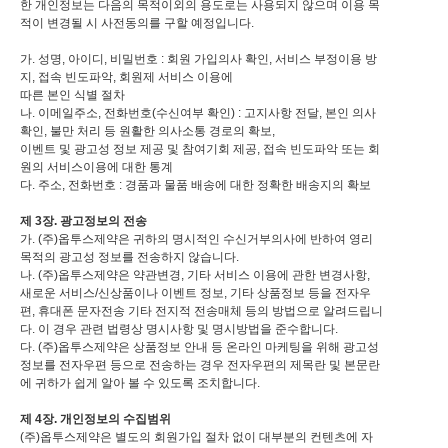
한 개인정보는 다음의 목적이외의 용도로는 사용되지 않으며 이용 목
적이 변경될 시 사전동의를 구할 예정입니다.
가. 성명, 아이디, 비밀번호 : 회원 가입의사 확인, 서비스 부정이용 방
지, 접속 빈도파악, 회원제 서비스 이용에
따른 본인 식별 절차
나. 이메일주소, 전화번호(수신여부 확인) : 고지사항 전달, 본인 의사
확인, 불만 처리 등 원활한 의사소통 경로의 확보,
이벤트 및 광고성 정보 제공 및 참여기회 제공, 접속 빈도파악 또는 회
원의 서비스이용에 대한 통계
다. 주소, 전화번호 : 경품과 물품 배송에 대한 정확한 배송지의 확보
제 3장. 광고정보의 전송
가. (주)옵투스제약은 귀하의 명시적인 수신거부의사에 반하여 영리
목적의 광고성 정보를 전송하지 않습니다.
나. (주)옵투스제약은 약관변경, 기타 서비스 이용에 관한 변경사항,
새로운 서비스/신상품이나 이벤트 정보, 기타 상품정보 등을 전자우
편, 휴대폰 문자전송 기타 전지적 전송매체 등의 방법으로 알려드립니
다. 이 경우 관련 법령상 명시사항 및 명시방법을 준수합니다.
다. (주)옵투스제약은 상품정보 안내 등 온라인 마케팅을 위해 광고성
정보를 전자우편 등으로 전송하는 경우 전자우편의 제목란 및 본문란
에 귀하가 쉽게 알아 볼 수 있도록 조치합니다.
제 4장. 개인정보의 수집범위
(주)옵투스제약은 별도의 회원가입 절차 없이 대부분의 컨텐츠에 자