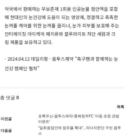
약국에서 판매하는 무보존제 1회용 인공눈물 점안액을 포함
해 현대인의 눈건강에 도움이 되는 영양제, 청결하고 촉촉한
눈꺼풀 케어를 위한 눈꺼풀 클리너, 눈가 피부를 보호해 주는
안티에이징 아이케어 패치류와 블루라이트 차단 세럼과 크
림 제품을 보유하고 있다.
- 2024.04.12 데일리팜 -
옵투스제
약 "축구팬과 함께하는 눈
건강 캠페인 펼쳐"
총 댓글
0
목록
초록우산-옵투스제약-충북청주FC '아동 초청 관람
이전글
이벤트'
"일회용점안제 점유율 확대"...약사자문단 꾸린 옵투
다음글
스