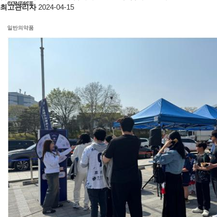
CONTACT
전문의약품
최고관리자
2024-04-15
일반의약품
화장품
건강기능식품
기타
제품소식