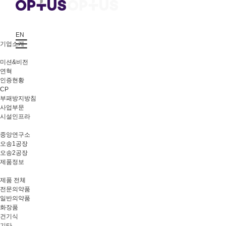
EN
기업소개
미션&비전
연혁
인증현황
CP
부패방지방침
사업부문
시설인프라
중앙연구소
오송1공장
오송2공장
제품정보
제품 전체
전문의약품
일반의약품
화장품
건기식
기타