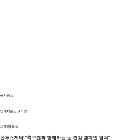
공시정보
인재채용
IR 및 공고자료
제품 전체
기업소식
옵투스제​약 "축구팬과 함께하는 눈 건강 캠페인 펼쳐"