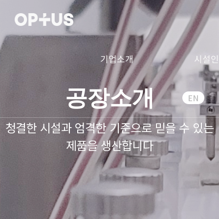
기업소개
시설
공장소개
EN
청결한 시설과 엄격한 기준으로
믿을 수 있는
제품을 생산합니다